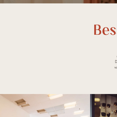
Bes
D
v