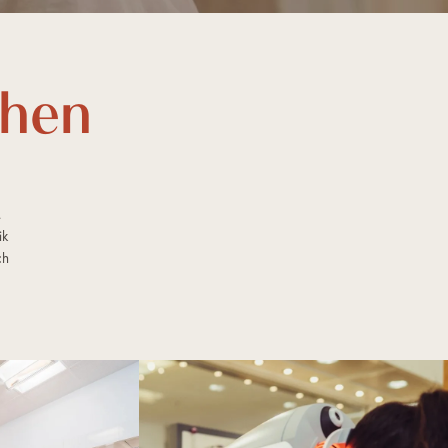
ehen
.
ik
ch