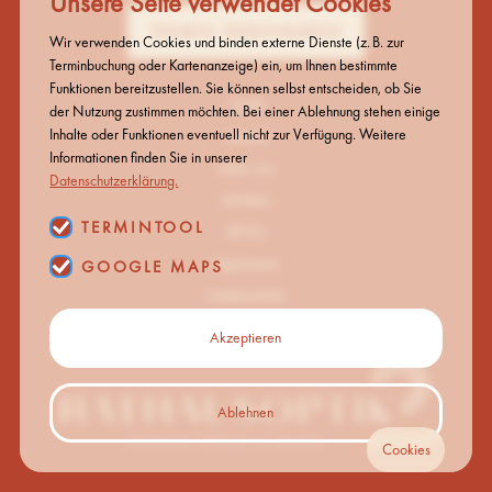
Unsere Seite verwendet Cookies
TERMIN VEREINBAREN
Wir verwenden Cookies und binden externe Dienste (z. B. zur
Terminbuchung oder Kartenanzeige) ein, um Ihnen bestimmte
Funktionen bereitzustellen. Sie können selbst entscheiden, ob Sie
Optik
der Nutzung zustimmen möchten. Bei einer Ablehnung stehen einige
Inhalte oder Funktionen eventuell nicht zur Verfügung. Weitere
Akustik
Informationen finden Sie in unserer
Über uns
Datenschutzerklärung.
Marken
TERMINTOOL
BFSG
Impressum
GOOGLE MAPS
Datenschutz
Akzeptieren
Ablehnen
Cookies